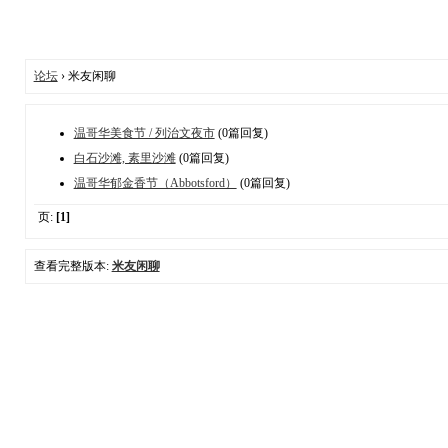
论坛
› 米友闲聊
温哥华美食节 / 列治文夜市
(0篇回复)
白石沙滩, 素里沙滩
(0篇回复)
温哥华郁金香节（Abbotsford）
(0篇回复)
页:
[1]
查看完整版本:
米友闲聊