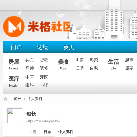
门户
论坛
黄页
买卖
贷款
川菜
粤菜
超市
房屋
美食
生活
律师
装修
江浙
自助
搬家
House
Food
Life
中医
牙医
医疗
眼科
心理
Health
船长
个人资料
船长
https://www.mige.ca/?3
米
›
›
主题
日志
个人资料