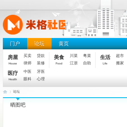
门户
论坛
黄页
买卖
贷款
川菜
粤菜
超市
房屋
美食
生活
律师
装修
江浙
自助
搬家
House
Food
Life
中医
牙医
医疗
眼科
心理
Health
论坛
晒图吧
米
»